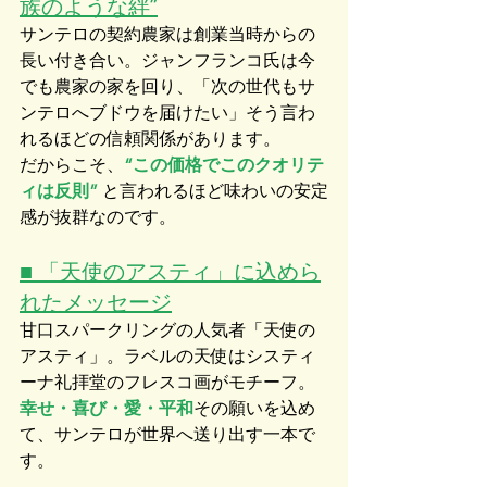
族のような絆”
サンテロの契約農家は創業当時からの
長い付き合い。ジャンフランコ氏は今
でも農家の家を回り、「次の世代もサ
ンテロへブドウを届けたい」そう言わ
れるほどの信頼関係があります。
だからこそ、
“この価格でこのクオリテ
ィは反則”
 と言われるほど味わいの安定
感が抜群なのです。
■ 「天使のアスティ」に込めら
れたメッセージ
甘口スパークリングの人気者「天使の
アスティ」。ラベルの天使はシスティ
ーナ礼拝堂のフレスコ画がモチーフ。
幸せ・喜び・愛・平和
その願いを込め
て、サンテロが世界へ送り出す一本で
す。