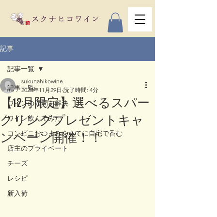
記事
記事一覧
sukunahikowine
記事一覧
2025年11月29日
読了時間: 4分
【12月限定】選べるスパー
ワインの疑問を解決
クリングプレゼントキャ
ワイン飲んでみた
コンビニおつまみをあてに自宅で呑む
ンペーン開催！！
店主のプライベート
チーズ
レシピ
新入荷