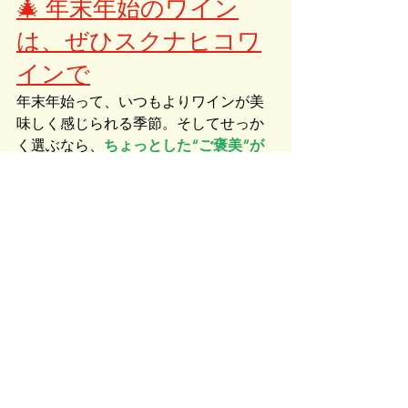
🎄 年末年始のワイン
は、ぜひスクナヒコワ
インで
年末年始って、いつもよりワインが美
味しく感じられる季節。そしてせっか
く選ぶなら、
ちょっとした“ご褒美”が
ついてきた方が嬉しい。
8,800円で1本。17,600円で2本。あなた
の好きなスパークリングを選んでくだ
さい。
今年一年頑張った自分へ。家族との乾
杯に。友人と囲む食卓に。もちろんひ
とり時間を少し贅沢に過ごすために
も。
12月はぜひスクナヒコワインへ。あな
たに合う一本をご提案します。