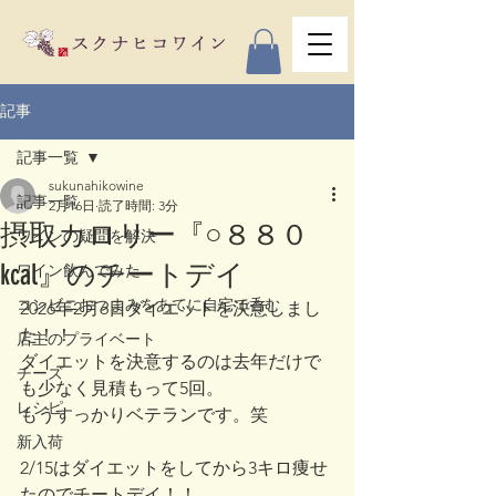
記事
記事一覧
sukunahikowine
記事一覧
2月16日
読了時間: 3分
摂取カロリー『○８８０
ワインの疑問を解決
kcal』のチートデイ
ワイン飲んでみた
コンビニおつまみをあてに自宅で呑む
2026年2月6日ダイエットを決意しまし
た！！
店主のプライベート
ダイエットを決意するのは去年だけで
チーズ
も少なく見積もって5回。
レシピ
もうすっかりベテランです。笑
新入荷
2/15はダイエットをしてから3キロ痩せ
たのでチートデイ！！