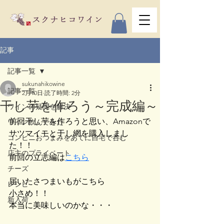
記事
記事一覧
sukunahikowine
記事一覧
2月10日
読了時間: 2分
干し芋を作ろう～完成編～
ワインの疑問を解決
前回干し芋を作ろうと思い、Amazonで
ワイン飲んでみた
サツマイモと干し網を購入しまし
コンビニおつまみをあてに自宅で呑む
た！！
店主のプライベート
前回の立志編は
こちら
チーズ
届いたさつまいもがこちら
レシピ
小さめ！！
新入荷
本当に美味しいのかな・・・