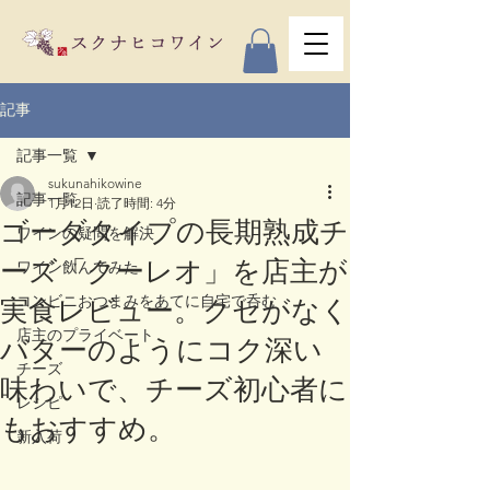
記事
記事一覧
sukunahikowine
記事一覧
1月12日
読了時間: 4分
ゴーダタイプの長期熟成チ
ワインの疑問を解決
ーズ「クーレオ」を店主が
ワイン飲んでみた
コンビニおつまみをあてに自宅で呑む
実食レビュー。クセがなく
店主のプライベート
バターのようにコク深い
チーズ
味わいで、チーズ初心者に
レシピ
もおすすめ。
新入荷