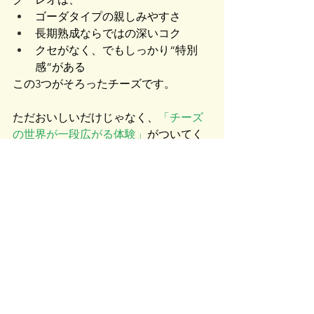
ゴーダタイプの親しみやすさ
長期熟成ならではの深いコク
クセがなく、でもしっかり“特別
感”がある
この3つがそろったチーズです。
ただおいしいだけじゃなく、
「チーズ
の世界が一段広がる体験」
がついてく
る。そんな一枚だと思っています。
店頭のチーズ味見プレートにも乗るか
もしれませんので、気になる方はぜひ
声をかけてください。ワインと一緒
に、いろいろ話しながら選びましょ
う。
スクナヒコワイン
ちょっとした贅沢をご家庭で。京都・
城陽の小さなワインショップ「スクナ